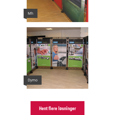
Mh
6
Dymo
Hent flere løsninger