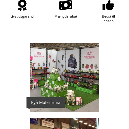
Livstidsgaranti
Mængderabat
Bedst til
prisen
1
Egå Malerfirma
2