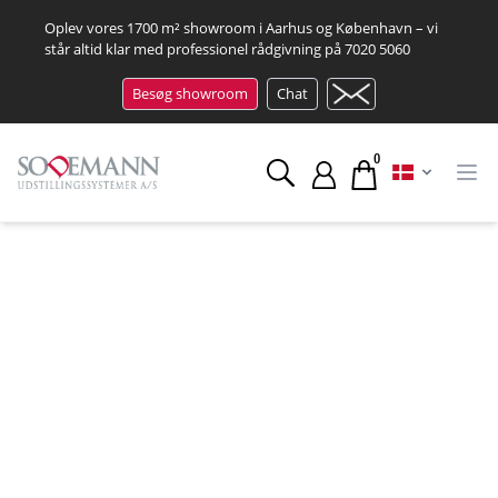
Oplev vores 1700 m² showroom i Aarhus og København – vi
står altid klar med professionel rådgivning på
7020 5060
Besøg showroom
Chat
0