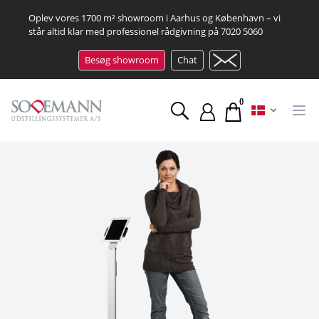
Oplev vores 1700 m² showroom i Aarhus og København – vi
står altid klar med professionel rådgivning på
7020 5060
Besøg showroom
Chat
0