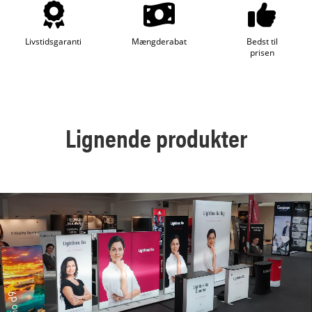
Livstidsgaranti
Mængderabat
Bedst til
prisen
Lignende produkter