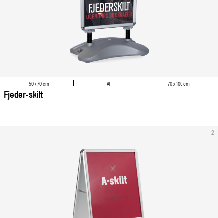
50 x 70 cm
A1
70 x 100 cm
Fjeder-skilt
2