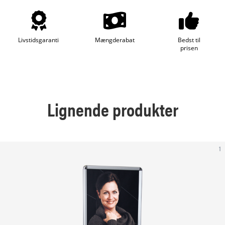
Livstidsgaranti
Mængderabat
Bedst til
prisen
Lignende produkter
1