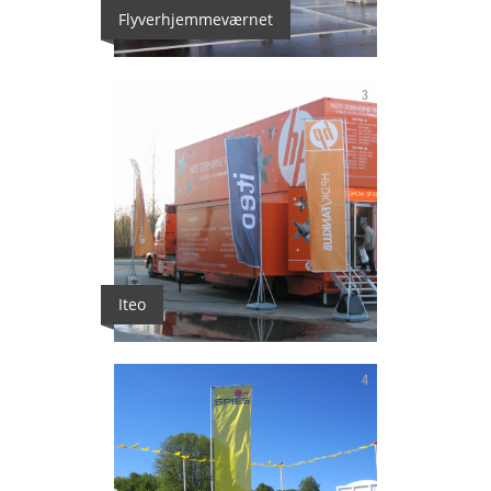
Flyverhjemmeværnet
3
Iteo
4