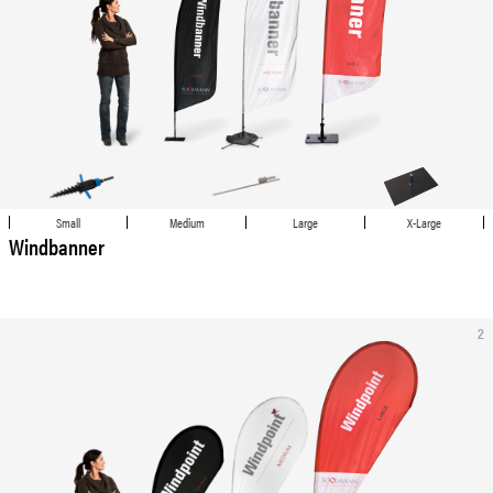
Small
Medium
Large
X-Large
Windbanner
2