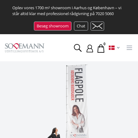
Oplev vores 1700 m² showroom i Aarhus og København – vi
står altid klar med professionel rådgivning på
7020 5060
Besøg showroom
Chat
0