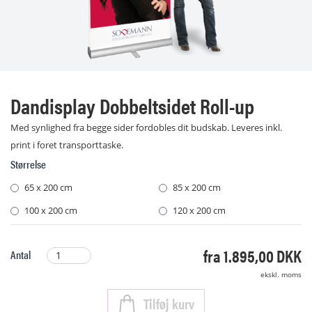
Dandisplay Dobbeltsidet Roll-up
Med synlighed fra begge sider fordobles dit budskab. Leveres inkl.
print i foret transporttaske.
Størrelse
65 x 200 cm
85 x 200 cm
100 x 200 cm
120 x 200 cm
fra 1.895,00 DKK
Antal
ekskl. moms
Tilføj kurv