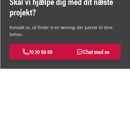
Skal vi hjælpe dig med dit næste
projekt?
Kontakt os, så finder vi en løsning, der passer til dine
behov.
70 20 50 60
Chat med os