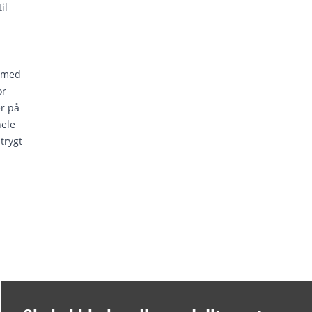
il
s med
or
r på
ele
trygt