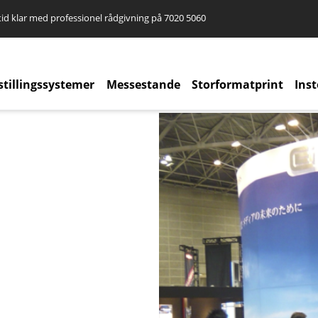
id klar med professionel rådgivning på
7020 5060
stillingssystemer
Messestande
Storformatprint
Ins