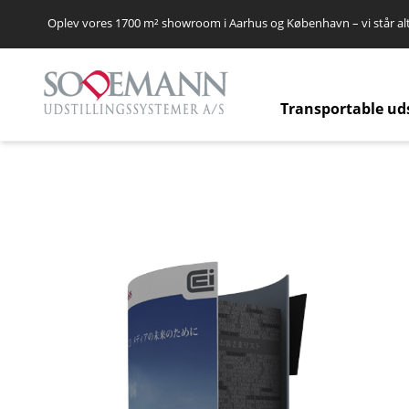
Oplev vores 1700 m² showroom i Aarhus og København – vi står alt
Transportable ud