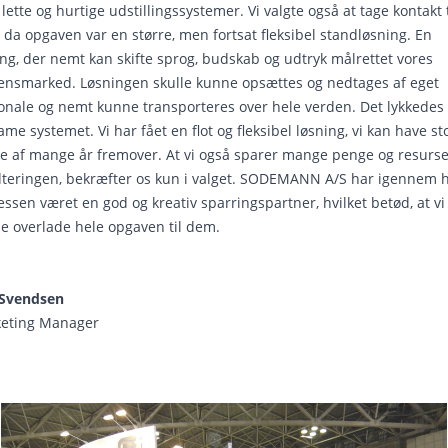
lette og hurtige udstillingssystemer. Vi valgte også at tage kontakt t
 da opgaven var en større, men fortsat fleksibel standløsning. En
ing, der nemt kan skifte sprog, budskab og udtryk målrettet vores
ensmarked. Løsningen skulle kunne opsættes og nedtages af eget
onale og nemt kunne transporteres over hele verden. Det lykkede
ame systemet. Vi har fået en flot og fleksibel løsning, vi kan have st
e af mange år fremover. At vi også sparer mange penge og resurse
teringen, bekræfter os kun i valget. SODEMANN A/S har igennem h
ssen været en god og kreativ sparringspartner, hvilket betød, at vi 
e overlade hele opgaven til dem.
Svendsen
eting Manager