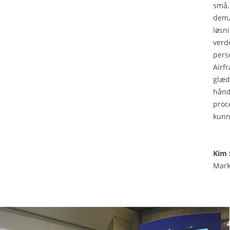
små, 
dem,
løsn
verd
pers
Airfr
glæd
hånd
proce
kunn
Kim 
Mark