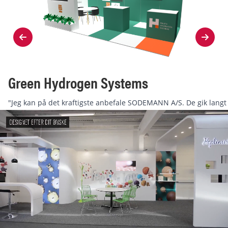
Green Hydrogen Systems
"Jeg kan på det kraftigste anbefale SODEMANN A/S. De gik langt
ud over det sædvanlige for at hjælpe os..."
Se hele kundecasen
Icon description