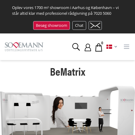
Oplev vores 1700 m² showroom i Aarhus og København – vi
står altid klar med professionel rådgivning på
7020 5060
Besøg showroom
Chat
0
BeMatrix