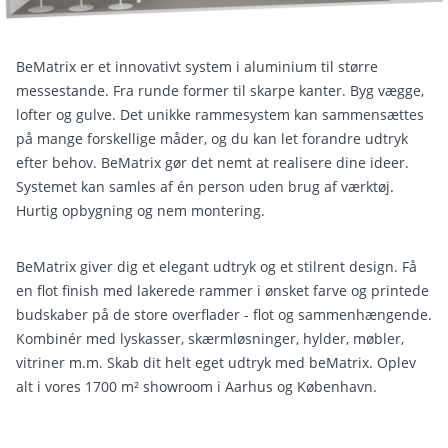
BeMatrix er et innovativt system i aluminium til større
messestande. Fra runde former til skarpe kanter. Byg vægge,
lofter og gulve. Det unikke rammesystem kan sammensættes
på mange forskellige måder, og du kan let forandre udtryk
efter behov. BeMatrix gør det nemt at realisere dine ideer.
Systemet kan samles af én person uden brug af værktøj.
Hurtig opbygning og nem montering.
BeMatrix giver dig et elegant udtryk og et stilrent design. Få
en flot finish med lakerede rammer i ønsket farve og printede
budskaber på de store overflader - flot og sammenhængende.
Kombinér med lyskasser, skærmløsninger, hylder, møbler,
vitriner m.m. Skab dit helt eget udtryk med beMatrix. Oplev
alt i vores 1700 m² showroom i Aarhus og København.