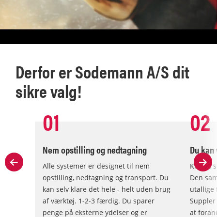
Derfor er Sodemann A/S dit
sikre valg!
01
02
Nem opstilling og nedtagning
Du kan 
Alle systemer er designet til nem
Klar til
Nex
opstilling, nedtagning og transport. Du
Den sam
kan selv klare det hele - helt uden brug
utallige
af værktøj. 1-2-3 færdig. Du sparer
Suppler 
penge på eksterne ydelser og er
at foran