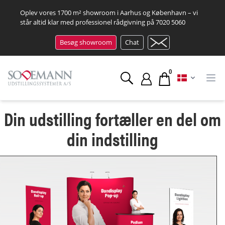
Oplev vores 1700 m² showroom i Aarhus og København – vi
står altid klar med professionel rådgivning på
7020 5060
Besøg showroom
Chat
0
Din udstilling fortæller en del om
din indstilling